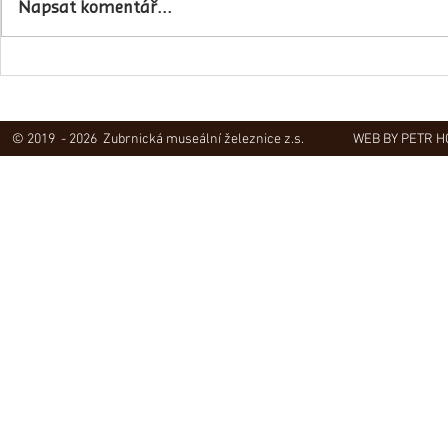
Napsat komentář...
Obec Lovečko
V Zubrnicích proběhlo natáčení
hudebního klipu
© 2019 - 2026 Zubrnická museální železnice z.s.
WEB BY PETR