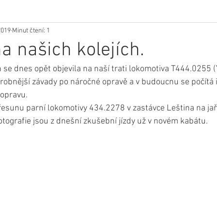
2019
Minut čtení: 1
a našich kolejích.
 se dnes opět objevila na naší trati lokomotiva T444.0255 (
drobnější závady po náročné opravě a v budoucnu se počítá 
pravu.   
přesunu parní lokomotivy 434.2278 v zastávce Leština na jař
otografie jsou z dnešní zkušební jízdy už v novém kabátu.