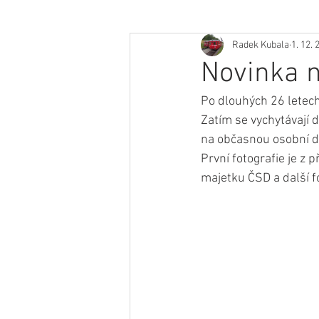
Radek Kubala
1. 12. 
Novinka n
Po dlouhých 26 letech
Zatím se vychytávají 
na občasnou osobní do
První fotografie je z 
majetku ČSD a další f