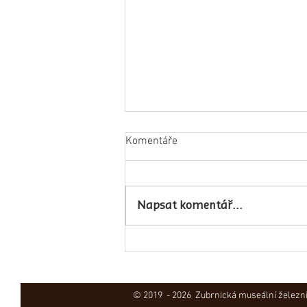
Komentáře
Napsat komentář...
V Zubrnicích proběhlo natáčení
hudebního klipu
© 2019 - 2026 Zubrnická museální železn