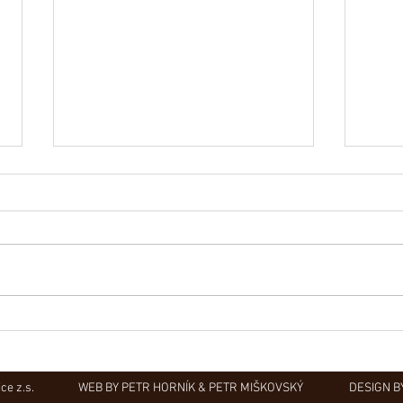
Napsa
Obec Lovečkovice slaví 630 let
ice z.s.
WEB BY PETR HORNÍK & PETR MIŠKOVSKÝ DESIGN B