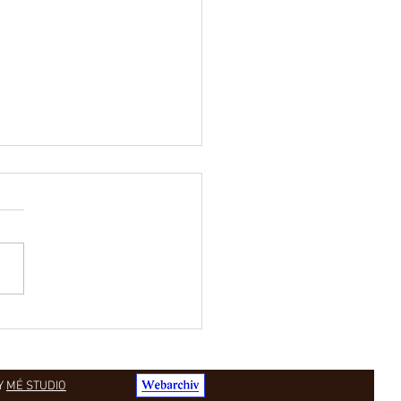
li o nás!
Y
MÉ STUDIO