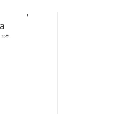
va
 zpět.