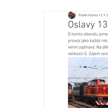
Radek Kubala
13. 9. 
Oslavy 130
O tomto víkendu jsme s
provoz jako každý ro
velmi zajímavý. Na dět
velikosti G. Zájem ces