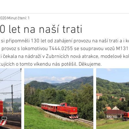
2020
Minut čtení: 1
 let na naší trati
i připomněli 130 let od zahájení provozu na naší trati a i k
k, provoz s lokomotivou T444.0255 se soupravou vozů M131
i čekala na nádraží v Zubrnicích nová atrakce, modelové kol
tujících o tomto víkendu nás potěšil. Děkujeme.