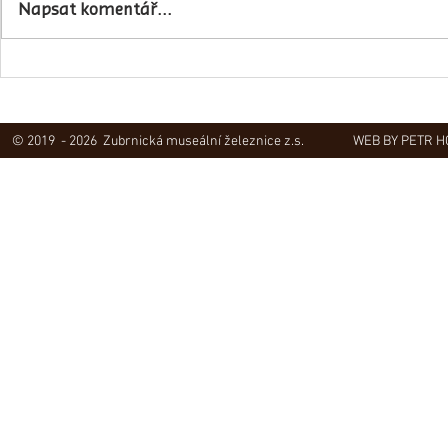
Napsat komentář...
Obec Lovečko
V Zubrnicích proběhlo natáčení
hudebního klipu
© 2019 - 2026 Zubrnická museální železnice z.s.
WEB BY PETR