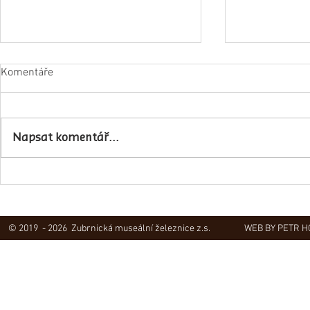
Komentáře
Napsat komentář...
Obec Lovečko
V Zubrnicích proběhlo natáčení
hudebního klipu
© 2019 - 2026 Zubrnická museální železnice z.s.
WEB BY PETR