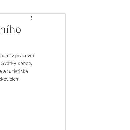
čního
ch i v pracovní 
Svátky, soboty 
 a turistická 
kovicích.