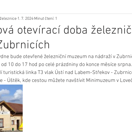
železnice
1. 7. 2024
Minut čtení: 1
vá otevírací doba železni
Zubrnicích
ýdne bude otevřené železniční muzeum na nádraží v Zubrnicí
 od 10 do 17 hod po celé prázdniny do konce měsíce srpna. 
 turistická linka T3 vlak Ústí nad Labem-Střekov - Zubrnice
e - Úštěk, kde cestou můžete navštívit Minimuzeum v Loveč