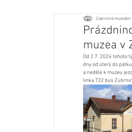
Zubrnická muzeální 
Prázdnino
muzea v 
Od 2.7. 2024 tohoto t
dny od úterý do pátku
a neděle k muzeu jezdí
linka T32 bus Zubrnic