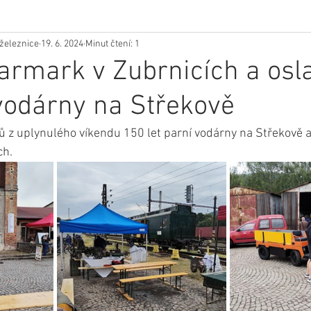
železnice
19. 6. 2024
Minut čtení: 1
armark v Zubrnicích a osl
 vodárny na Střekově
 z uplynulého víkendu 150 let parní vodárny na Střekově a 
ch.