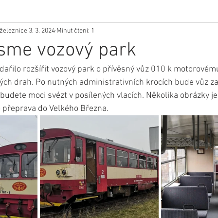
železnice
3. 3. 2024
Minut čtení: 1
 jsme vozový park
řilo rozšířit vozový park o přívěsný vůz 010 k motorovém
ch drah. Po nutných administrativních krocích bude vůz z
budete moci svézt v posílených vlacích. Několika obrázky je
přeprava do Velkého Března.