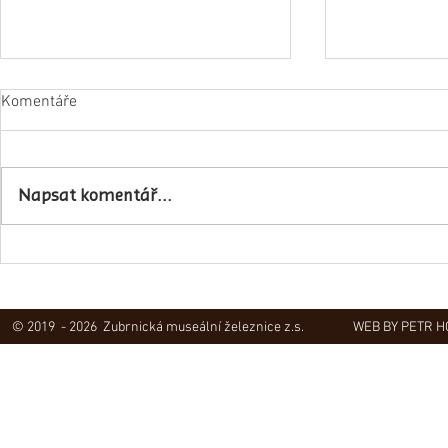
Komentáře
Napsat komentář...
Obec Lovečko
V Zubrnicích proběhlo natáčení
hudebního klipu
© 2019 - 2026 Zubrnická museální železnice z.s.
WEB BY PETR