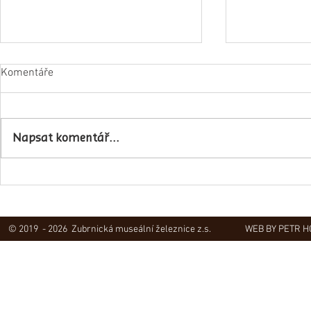
Komentáře
Napsali o ná
Napsat komentář...
Obec Lovečkovice slaví 630 let
© 2019 - 2026 Zubrnická museální železnice z.s.
WEB BY PETR