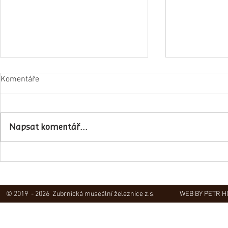
Komentáře
Napsat komentář...
Obec Lovečko
V Zubrnicích proběhlo natáčení
hudebního klipu
© 2019 - 2026 Zubrnická museální železnice z.s.
WEB BY PETR