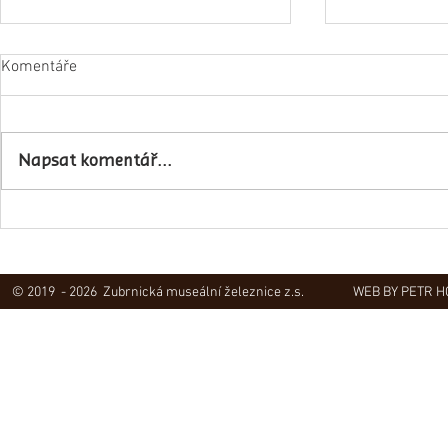
Komentáře
Napsali o ná
Napsat komentář...
Obec Lovečkovice slaví 630 let
© 2019 - 2026 Zubrnická museální železnice z.s.
WEB BY PETR